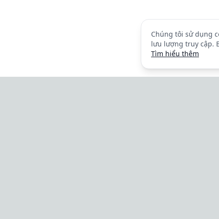
Chúng tôi sử dụng co
lưu lượng truy cập. 
Tìm hiểu thêm
Tilvio
Nền tảng đặt lịch và quản lý cho ngành
dịch vụ.