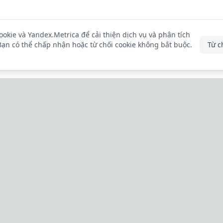
okie và Yandex.Metrica để cải thiện dịch vụ và phân tích
Bạn có thể chấp nhận hoặc từ chối cookie không bắt buộc.
Từ c
SẢN PHẨM
DÀNH CHO KHÁCH 
Cho doanh nghiệp
Lịch hẹn của tôi
Bảng giá
Hướng dẫn
Hướng dẫn
Hỗ trợ
Tin tức