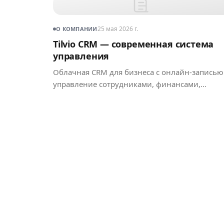
25 мая 2026 г.
О КОМПАНИИ
Tilvio CRM — современная система
управления
Облачная CRM для бизнеса с онлайн-записью
управление сотрудниками, финансами,
инвентарём, AI-аналитика, программы
лояльности и интеграции.