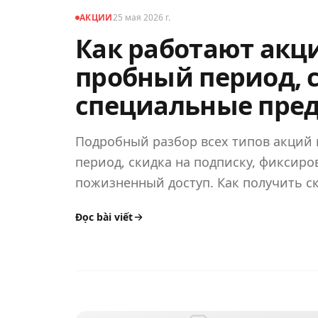
АКЦИИ
25 мая 2026 г.
Как работают акции
пробный период, 
специальные пре
Подробный разбор всех типов акций в
период, скидка на подписку, фиксиро
пожизненный доступ. Как получить с
при регистрации — без промокодов.
Đọc bài viết