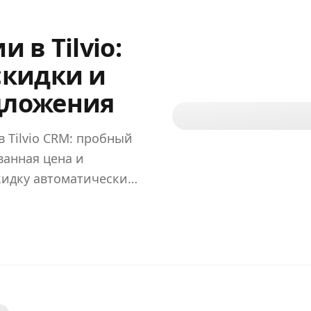
 в Tilvio:
скидки и
дложения
 Tilvio CRM: пробный
ванная цена и
кидку автоматически